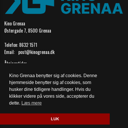
Kino Grenaa
Østergade 7, 8500 Grenaa
Telefon:
8632 1571
Email:
post@kinogrenaa.dk
Åbningstider
Kino Grenaa benytter sig af cookies. Denne
Cookie- og privatlivspolitik
hjemmeside benytter sig af cookies, som
husker dine tidligere handlinger. Hvis du
Fødevarestyrelsens kontrolrapport
klikker videre på vores side, accepterer du
dette.
Læs mere
Website og billetsystem fra ebillet a/s
LUK