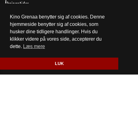
Åbningstider
Kino Grenaa benytter sig af cookies. Denne
Cookie- og privatlivspolitik
hjemmeside benytter sig af cookies, som
husker dine tidligere handlinger. Hvis du
Fødevarestyrelsens kontrolrapport
klikker videre på vores side, accepterer du
dette.
Læs mere
Website og billetsystem fra ebillet a/s
LUK