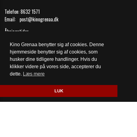
Telefon:
8632 1571
Email:
post@kinogrenaa.dk
Åbningstider
Kino Grenaa benytter sig af cookies. Denne
Cookie- og privatlivspolitik
hjemmeside benytter sig af cookies, som
husker dine tidligere handlinger. Hvis du
Fødevarestyrelsens kontrolrapport
klikker videre på vores side, accepterer du
dette.
Læs mere
Website og billetsystem fra ebillet a/s
LUK